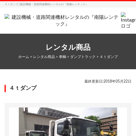
４ｔダンプ | 建設機械・道路関連機材レンタルの『南陽レンテック』
レンタル商品
ホーム
>
レンタル商品
>
車輌
>
ダンプトラック
>
４ｔダンプ
最終更新日:2018年05月22日
４ｔダンプ